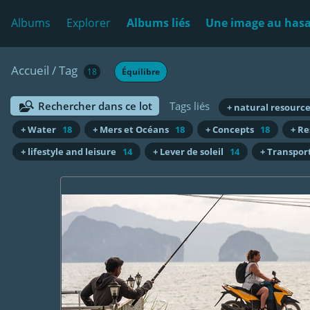
Albums
Explorer
Albums liés
Une image au has
Accueil
/
Tag
18
Équilibre
Rechercher dans ce lot
Tags liés
+ natural resourc
+ Water
18
+ Mers et Océans
18
+ Concepts
18
+ Re
+ lifestyle and leisure
14
+ Lever de soleil
14
+ Transpor