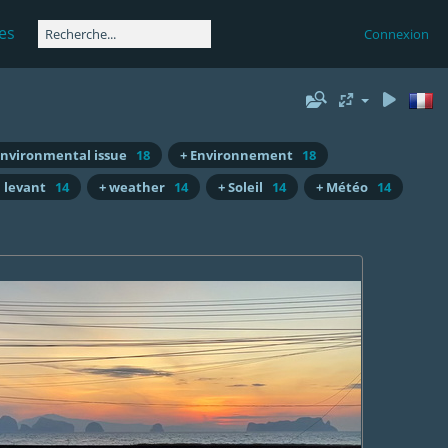
es
Connexion
environmental issue
18
+ Environnement
18
l levant
14
+ weather
14
+ Soleil
14
+ Météo
14