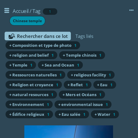
Accueil
/
Tag
1
Chinese temple
Rechercher dans ce lot
Tags liés
+ Composition et type de photo
1
+ religion and belief
1
+ Temple chinois
1
+ Temple
1
+ Sea and Ocean
1
+ Ressources naturelles
1
+ religious facility
1
+ Religion et croyance
1
+ Reflet
1
+ Eau
1
+ natural resources
1
+ Mers et Océans
1
+ Environnement
1
+ environmental issue
1
+ Édifice religieux
1
+ Eau salée
1
+ Water
1