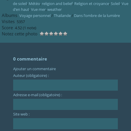
de soleil
,
Météo
,
religion and belief
,
Religion et croyance
,
Soleil
,
Vue
d’en haut
,
Vue mer
,
weather
Albums
Voyage personnel
/
Thaïlande
/
Dans l’ombre de la lumière
Visites
5357
Score
4.52
(1 note)
Notez cette photo
0 commentaire
Ajouter un commentaire
Auteur (obligatoire) :
Adresse e-mail (obligatoire) :
Site web :