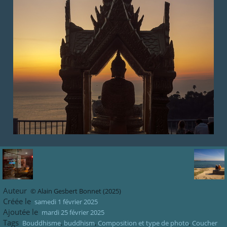
Auteur
© Alain Gesbert Bonnet (2025)
Créée le
samedi 1 février 2025
Ajoutée le
mardi 25 février 2025
Tags
Bouddhisme
,
buddhism
,
Composition et type de photo
,
Coucher